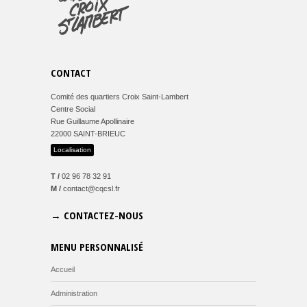
CONTACT
Comité des quartiers Croix Saint-Lambert
Centre Social
Rue Guillaume Apollinaire
22000 SAINT-BRIEUC
Localisation
T /
02 96 78 32 91
M /
contact@cqcsl.fr
→ CONTACTEZ-NOUS
MENU PERSONNALISÉ
Accueil
Administration