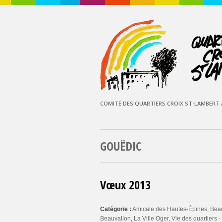
COMITÉ DES QUARTIERS CROIX ST-LAMBERT /
GOUËDIC
Vœux 2013
Catégorie :
Amicale des Hautes-Épines
,
Beau
Beauvallon
,
La Ville Oger
,
Vie des quartiers
·