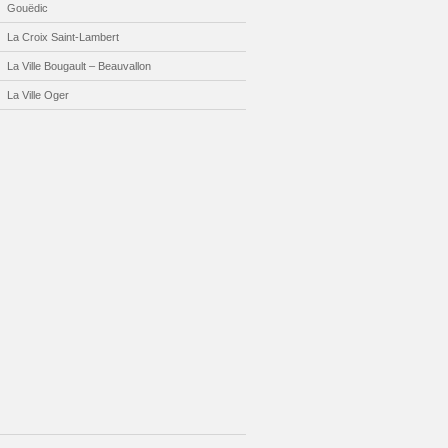
Gouëdic
La Croix Saint-Lambert
La Ville Bougault – Beauvallon
La Ville Oger