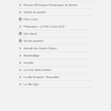
Réseau d'Échanges Réciproques de Savoirs
Talents de quartier
Fête à Léon
Préparation : La Fête à Léon 2013
Non classé
Vie des quartiers
Amicale des Hautes-Épines
Beaufeuillage
Gouëdic
La Croix Saint-Lambert
La Ville Bougault – Beauvallon
La Ville Oger