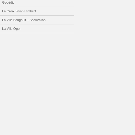
Gouëdic
La Croix Saint-Lambert
La Ville Bougault – Beauvallon
La Ville Oger