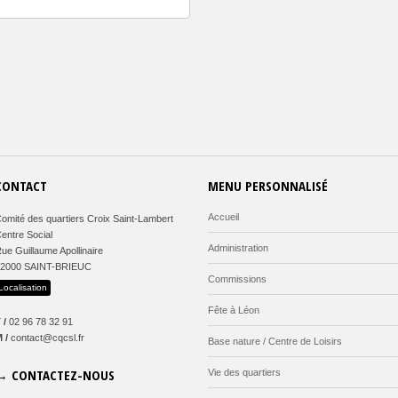
CONTACT
MENU PERSONNALISÉ
Accueil
omité des quartiers Croix Saint-Lambert
entre Social
Administration
ue Guillaume Apollinaire
22000 SAINT-BRIEUC
Commissions
Localisation
Fête à Léon
 /
02 96 78 32 91
 /
contact@cqcsl.fr
Base nature / Centre de Loisirs
→ CONTACTEZ-NOUS
Vie des quartiers