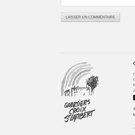
C
C
R
T
M