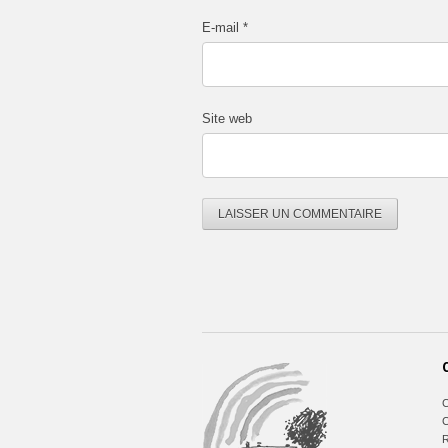
E-mail
*
Site web
C
C
R