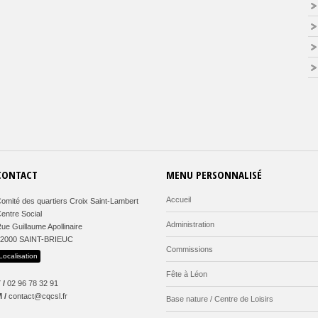
CONTACT
MENU PERSONNALISÉ
Accueil
omité des quartiers Croix Saint-Lambert
entre Social
Administration
ue Guillaume Apollinaire
22000 SAINT-BRIEUC
Commissions
Localisation
Fête à Léon
 /
02 96 78 32 91
 /
contact@cqcsl.fr
Base nature / Centre de Loisirs