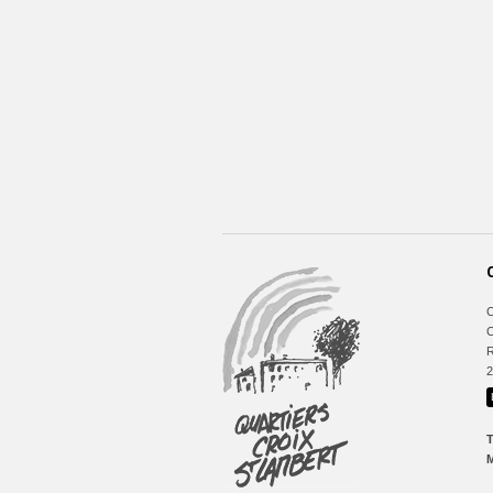
C
C
R
T
M