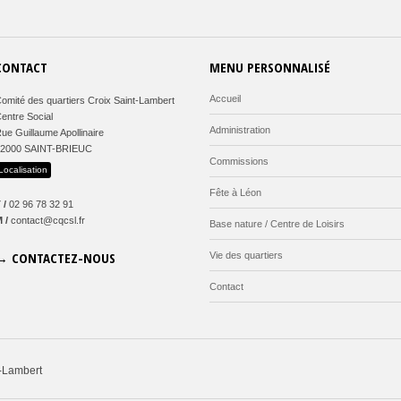
CONTACT
MENU PERSONNALISÉ
Accueil
omité des quartiers Croix Saint-Lambert
entre Social
Administration
ue Guillaume Apollinaire
22000 SAINT-BRIEUC
Commissions
Localisation
Fête à Léon
 /
02 96 78 32 91
 /
contact@cqcsl.fr
Base nature / Centre de Loisirs
→ CONTACTEZ-NOUS
Vie des quartiers
Contact
x-Lambert