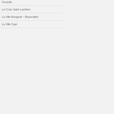
Gouëdic
La Croix Saint-Lambert
La Ville Bougault – Beauvallon
La Ville Oger