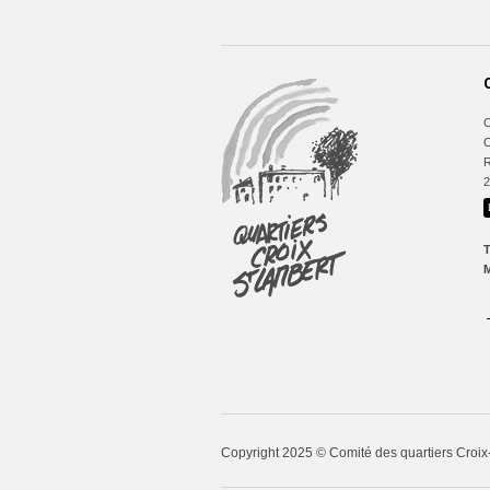
C
C
R
T
M
Copyright 2025 © Comité des quartiers Croi