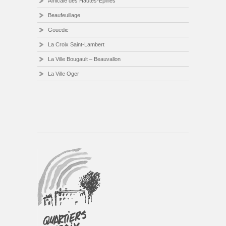
Amicale des Hautes-Épines
Beaufeuillage
Gouëdic
La Croix Saint-Lambert
La Ville Bougault – Beauvallon
La Ville Oger