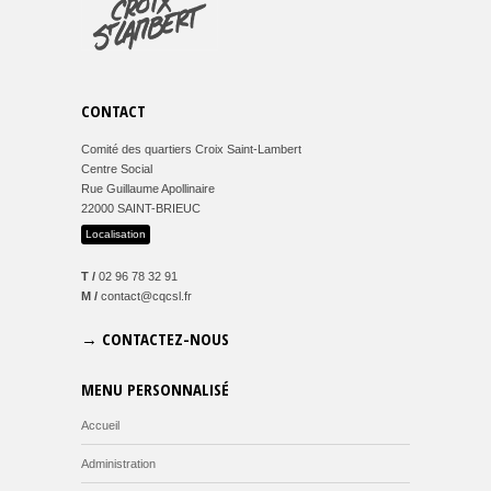
CONTACT
Comité des quartiers Croix Saint-Lambert
Centre Social
Rue Guillaume Apollinaire
22000 SAINT-BRIEUC
Localisation
T /
02 96 78 32 91
M /
contact@cqcsl.fr
→ CONTACTEZ-NOUS
MENU PERSONNALISÉ
Accueil
Administration