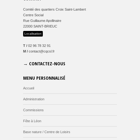
Comité des quartiers Croix Saint-Lambert
Centre Social
Rue Guillaume Apollinaire
22000 SAINT-BRIEUC
Localisation
T /
02 96 78 32 91
M /
contact@cqcsl.fr
→ CONTACTEZ-NOUS
MENU PERSONNALISÉ
Accueil
Administration
Commissions
Fête à Léon
Base nature / Centre de Loisirs