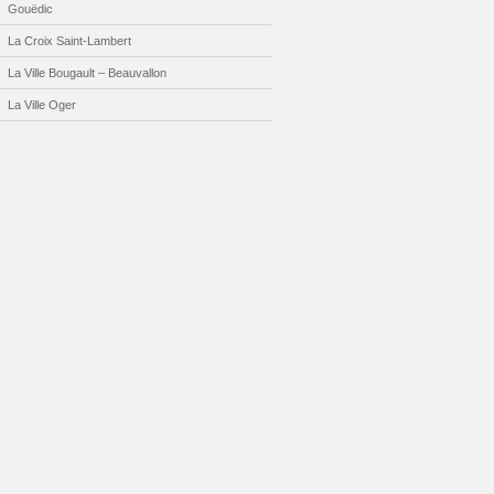
Gouëdic
La Croix Saint-Lambert
La Ville Bougault – Beauvallon
La Ville Oger