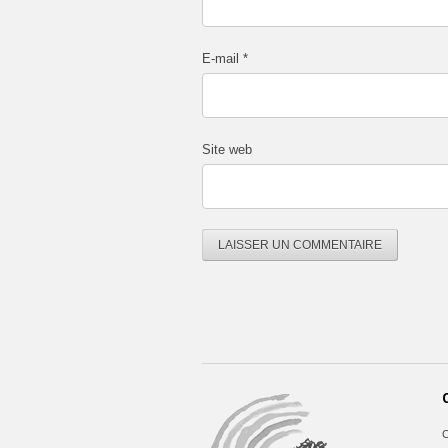
E-mail
*
Site web
C