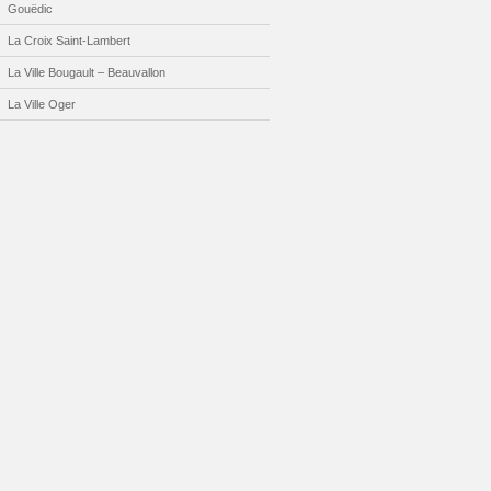
Gouëdic
La Croix Saint-Lambert
La Ville Bougault – Beauvallon
La Ville Oger