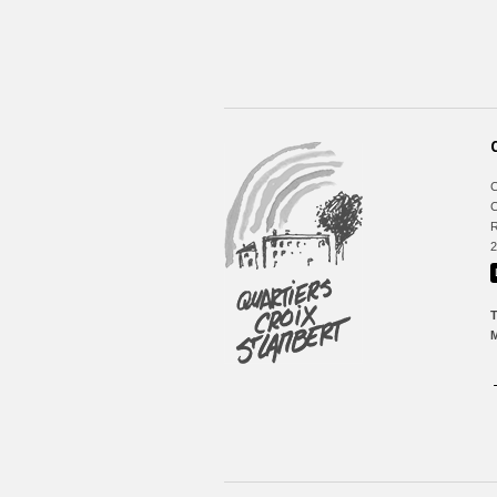
C
C
R
T
M