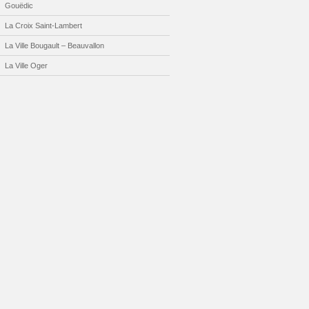
Gouëdic
La Croix Saint-Lambert
La Ville Bougault – Beauvallon
La Ville Oger