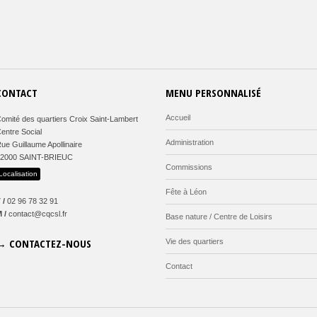
CONTACT
MENU PERSONNALISÉ
Accueil
omité des quartiers Croix Saint-Lambert
entre Social
Administration
ue Guillaume Apollinaire
22000 SAINT-BRIEUC
Commissions
Localisation
Fête à Léon
 /
02 96 78 32 91
 /
contact@cqcsl.fr
Base nature / Centre de Loisirs
→ CONTACTEZ-NOUS
Vie des quartiers
Contact