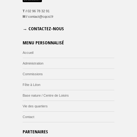
T /
02 96 78 32 91
M /
contact@cqcsl.fr
→ CONTACTEZ-NOUS
MENU PERSONNALISÉ
Accueil
Administration
Commissions
Fête à Léon
Base nature / Centre de Loisirs
Vie des quartiers
Contact
PARTENAIRES