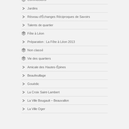
Jardins
Réseau d'Échanges Réciproques de Savoirs
Talents de quartier
Fête à Léon
Préparation : La Fête à Léon 2013
Non classé
Vie des quartiers
Amicale des Hautes-Épines
Beaufeuillage
Gouëdic
La Croix Saint-Lambert
La Ville Bougault – Beauvallon
La Ville Oger