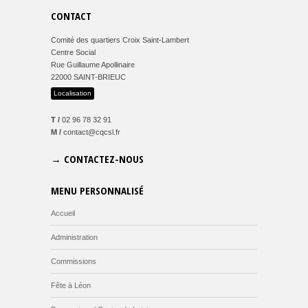
CONTACT
Comité des quartiers Croix Saint-Lambert
Centre Social
Rue Guillaume Apollinaire
22000 SAINT-BRIEUC
Localisation
T /
02 96 78 32 91
M /
contact@cqcsl.fr
→ CONTACTEZ-NOUS
MENU PERSONNALISÉ
Accueil
Administration
Commissions
Fête à Léon