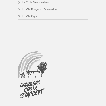
La Croix Saint-Lambert
La Ville Bougault – Beauvallon
La Ville Oger