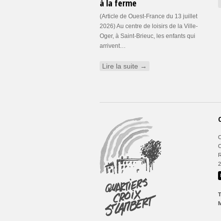
à la ferme
(Article de Ouest-France du 13 juillet
2026) Au centre de loisirs de la Ville-
Oger, à Saint-Brieuc, les enfants qui
arrivent…
Lire la suite →
C
C
R
T
M