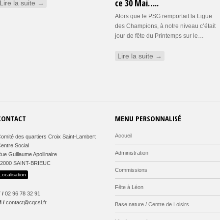
ce 30 Mai…..
Lire la suite →
Alors que le PSG remportait la Ligue
des Champions, à notre niveau c’était
jour de fête du Printemps sur le…
Lire la suite →
CONTACT
MENU PERSONNALISÉ
Accueil
omité des quartiers Croix Saint-Lambert
entre Social
Administration
ue Guillaume Apollinaire
22000 SAINT-BRIEUC
Commissions
Localisation
Fête à Léon
 /
02 96 78 32 91
 /
contact@cqcsl.fr
Base nature / Centre de Loisirs